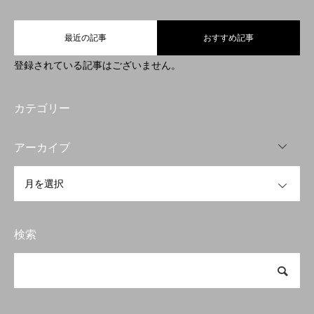
アムトランスについて
最近の記事
おすすめ記事
登録されている記事はございません。
主要商品
お問い合わせ
カテゴリー
OPEN
ブログ
アーカイブ
OPEN
アムトランス株式会社
開発製品
お問い合わせ
検索