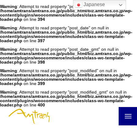
Japanese
Warning
: Attempt to read property "post_author" on null in
/home/amtrans/amtrans.co.jp/public_html/biz.amtrans.co.jp/wp-
content/plugins/woocommerce/includes/class-wc-template-
loader.php
on line
394
Warning
: Attempt to read property "post_date" on null in
/home/amtrans/amtrans.co.jp/public_html/biz.amtrans.co.jp/wp-
content/plugins/woocommerce/includes/class-wc-template-
loader.php
on line
397
Warning
: Attempt to read property "post_date_gmt" on null in
/home/amtrans/amtrans.co.jp/public_html/biz.amtrans.co.jp/wp-
content/plugins/woocommerce/includes/class-wc-template-
loader.php
on line
398
Warning
: Attempt to read property "post_modified" on null in
/home/amtrans/amtrans.co.jp/public_html/biz.amtrans.co.jp/wp-
content/plugins/woocommerce/includes/class-wc-template-
loader.php
on line
399
Warning
: Attempt to read property "post_modified_gmt" on null in
/home/amtrans/amtrans.co.jp/public_html/biz.amtrans.co.jp/wp-
content/plugins/woocommerce/includes/class-wc-template-
loader.php
on line
400