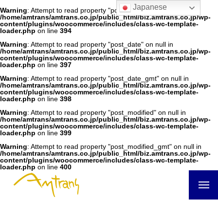
Japanese
Warning
: Attempt to read property "post_author" on null in
/home/amtrans/amtrans.co.jp/public_html/biz.amtrans.co.jp/wp-
content/plugins/woocommerce/includes/class-wc-template-
loader.php
on line
394
Warning
: Attempt to read property "post_date" on null in
/home/amtrans/amtrans.co.jp/public_html/biz.amtrans.co.jp/wp-
content/plugins/woocommerce/includes/class-wc-template-
loader.php
on line
397
Warning
: Attempt to read property "post_date_gmt" on null in
/home/amtrans/amtrans.co.jp/public_html/biz.amtrans.co.jp/wp-
content/plugins/woocommerce/includes/class-wc-template-
loader.php
on line
398
Warning
: Attempt to read property "post_modified" on null in
/home/amtrans/amtrans.co.jp/public_html/biz.amtrans.co.jp/wp-
content/plugins/woocommerce/includes/class-wc-template-
loader.php
on line
399
Warning
: Attempt to read property "post_modified_gmt" on null in
/home/amtrans/amtrans.co.jp/public_html/biz.amtrans.co.jp/wp-
content/plugins/woocommerce/includes/class-wc-template-
loader.php
on line
400