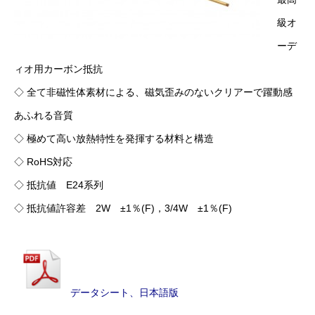
級オ
ーデ
ィオ用カーボン抵抗
◇ 全て非磁性体素材による、磁気歪みのないクリアーで躍動感
あふれる音質
◇ 極めて高い放熱特性を発揮する材料と構造
◇ RoHS対応
◇ 抵抗値 E24系列
◇ 抵抗値許容差 2W ±1％(F)，3/4W ±1％(F)
データシート、日本語版