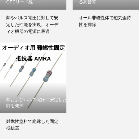
OFCリード線
る高音質
熱やパルス電圧に対して安
オール非磁性体で磁気歪特
定した性能を実現。オーデ
性を排除
ィオ機器の電源に最適
オーディオ用 難燃性固定
抵抗器 AMRA
熱およびパルス電圧に安定した性
能を発揮
難燃性塗料で絶縁した固定
抵抗器