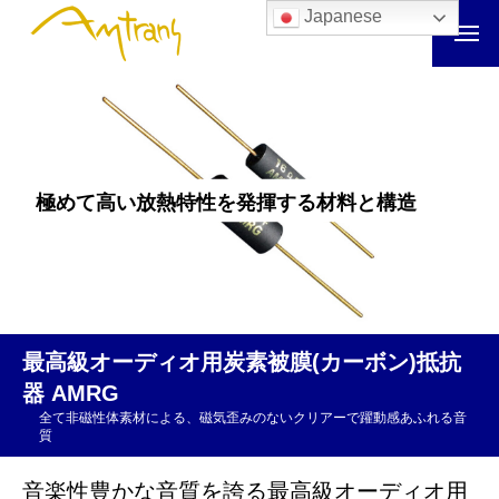
Japanese
極
め
て
高
い
放
熱
特
性
を
発
揮
す
る
材
料
と
構
造
最高級オーディオ用炭素被膜(カーボン)抵抗
器 AMRG
全て非磁性体素材による、磁気歪みのないクリアーで躍動感あふれる音
質
音楽性豊かな音質を誇る最高級オーディオ用